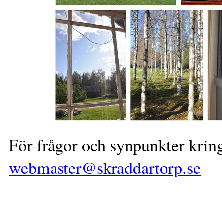
För frågor och synpunkter krin
webmaster@skraddartorp.se