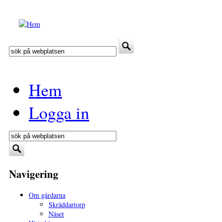
Hoppa till huvudinnehåll
Sök
Sökformulär
Hem
Logga in
Sök
Sökformulär
Navigering
Om gårdarna
Skräddartorp
Näset